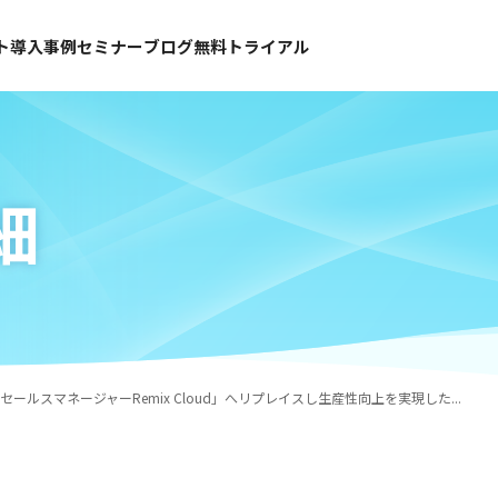
ト
導入事例
セミナー
ブログ
無料トライアル
細
eセールスマネージャーRemix Cloud」へリプレイスし生産性向上を実現した...