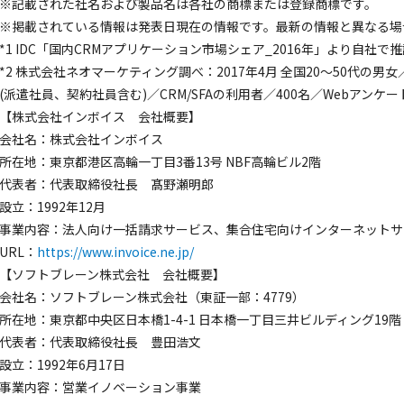
※記載された社名および製品名は各社の商標または登録商標です。
※掲載されている情報は発表日現在の情報です。最新の情報と異なる場
*1 IDC「国内CRMアプリケーション市場シェア_2016年」より自社で
*2 株式会社ネオマーケティング調べ：2017年4月 全国20～50代
(派遣社員、契約社員含む)／CRM/SFAの利用者／400名／Webアンケー
【株式会社インボイス 会社概要】
会社名：株式会社インボイス
所在地：東京都港区高輪一丁目3番13号 NBF高輪ビル2階
代表者：代表取締役社長 髙野瀬明郎
設立：1992年12月
事業内容：法人向け一括請求サービス、集合住宅向けインターネットサ
URL：
https://www.invoice.ne.jp/
【ソフトブレーン株式会社 会社概要】
会社名：ソフトブレーン株式会社（東証一部：4779）
所在地：東京都中央区日本橋1-4-1 日本橋一丁目三井ビルディング19階
代表者：代表取締役社長 豊田浩文
設立：1992年6月17日
事業内容：営業イノベーション事業