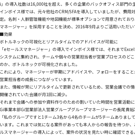
i」の導入社数は16,000社を超え、多くの企業のバックオフィス部門
インボイス様では、元々他社のCRM/SFAを導入していましたが、費
定。名刺・人脈管理機能や地図機能が標準オプションで用意されており
マネージャー」を採用することを決め、2016年9月よりご活用いただい
■効果
ボトルネックの可視化とリアルタイムでのアドバイスが可能に
「eセールスマネージャー」の導入でインボイス様では、それまでExc
システムに集約され、チームや個々の営業担当者が営業プロセスのどこ
のか、ボトルネックが可視化されました。
これにより、マネージャーが早期にアドバイスや、フォローをすること
営業担当者の成長につながっています。
また、情報が常にリアルタイムで更新されているため、営業会議での情
開催されていた会議が月1回に減少。
それまで会議への参加や資料作りのための割いていた時間を営業活動に
Gi事業本部Gi営業部法人営業グループグループマネージャーの長尾貴
「私のグループですと1チーム3名から4名のチームが5チームありまし
います。これまでは気になる案件があっても本人からの報告を待つか、
ルスマネージャーの導入によって、案件の状況を見たい時に確認できる