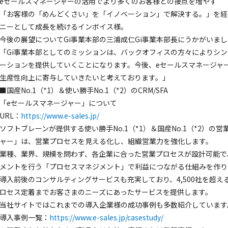
eセールスマネージャーの活用でより多くのお客様との接点を増やす
「お客様の「めんどくさい」を「イノベーション」で解決する。」を経
ニーとして成長を続けるインボイス様。
今後の展望についてGi事業本部の三浦成仁Gi事業本部長にうかがいま
「Gi事業本部としてのミッションは、バックオフィスの方々によりシ
ーションを提供していくことになります。今後、eセールスマネージャ
生産性向上に寄与していきたいと考えております。」
■国産No.1（*1）＆使い勝手No.1（*2）のCRM/SFA
「eセールスマネージャー」について
URL：
https://www.e-sales.jp/
ソフトブレーンが提供する使い勝手No.1（*1）＆国産No.1（*2）の営
ャー」は、営業プロセスを見える化し、組織営業力を強化します。
業種、業界、規模を問わず、各企業に合った営業プロセスが設計可能で
メントを行う「プロセスマネジメント」で利益につながる仕組みを作り
導入前後のコンサルティングサービスも充実しており、4,500社を超
ロセス定着までお客さまのニーズにあったサービスを提供します。
当社サイトではこれまでの導入企業様の成功事例も多数紹介しています
導入事例一覧：
https://www.e-sales.jp/casestudy/