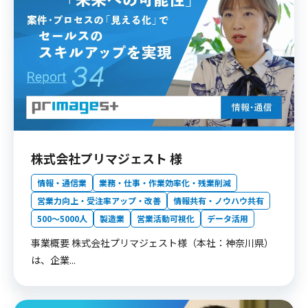
株式会社プリマジェスト 様
情報・通信業
業務・仕事・作業効率化・残業削減
営業力向上・受注率アップ・改善
情報共有・ノウハウ共有
500〜5000人
製造業
営業活動可視化
データ活用
事業概要 株式会社プリマジェスト様（本社：神奈川県）
は、企業...