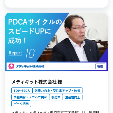
メディキット株式会社 様
100〜500人
営業力向上・受注率アップ・改善
情報共有・ノウハウ共有
製造業
生産性向上
データ活用
メディキット様（本社・東京都文京区湯島）は、医療機