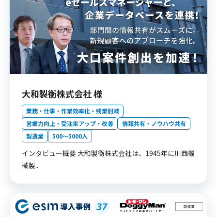
大和製衡株式会社 様
業務・仕事・作業効率化・残業削減
営業力向上・受注率アップ・改善
情報共有・ノウハウ共有
製造業
500〜5000人
インタビュー概要 大和製衡株式会社は、1945年に川西機
械製...