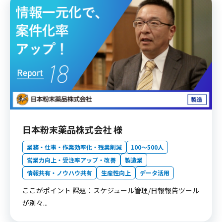
日本粉末薬品株式会社 様
業務・仕事・作業効率化・残業削減
100〜500人
営業力向上・受注率アップ・改善
製造業
情報共有・ノウハウ共有
生産性向上
データ活用
ここがポイント 課題：スケジュール管理/日報報告ツール
が別々...