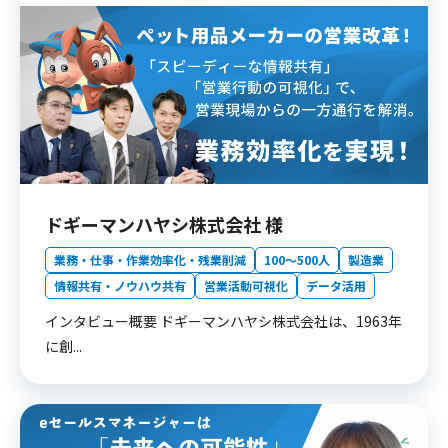
ドギーマンハヤシ株式会社 様
業務・仕事・作業効率化・残業削減
100〜500人
製造業
情報共有・ノウハウ共有
営業活動可視化
データ活用
インタビュー概要 ドギーマンハヤシ株式会社は、1963年
に創...