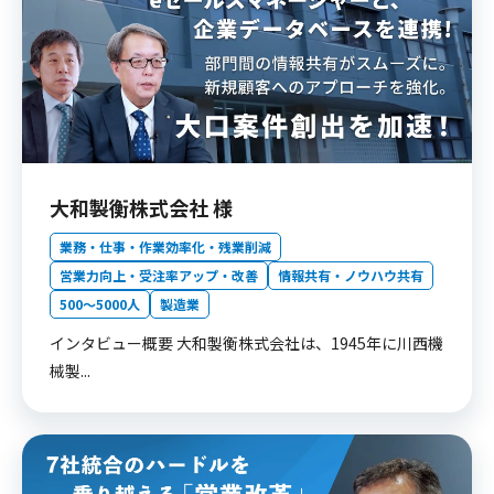
大和製衡株式会社 様
業務・仕事・作業効率化・残業削減
営業力向上・受注率アップ・改善
情報共有・ノウハウ共有
500〜5000人
製造業
インタビュー概要 大和製衡株式会社は、1945年に川西機
械製...