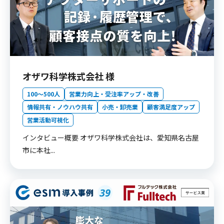
オザワ科学株式会社 様
100〜500人
営業力向上・受注率アップ・改善
情報共有・ノウハウ共有
小売・卸売業
顧客満足度アップ
営業活動可視化
インタビュー概要 オザワ科学株式会社は、愛知県名古屋
市に本社...