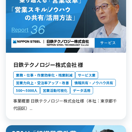
日鉄テクノロジー株式会社 様
業務・仕事・作業効率化・残業削減
サービス業
営業力向上・受注率アップ・改善
情報共有・ノウハウ共有
500〜5000人
営業活動可視化
データ活用
事業概要 日鉄テクノロジー株式会社様（本社：東京都千
代田区）...