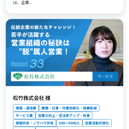
は、企業...
松竹株式会社 様
情報・通信業
業務・仕事・作業効率化・残業削減
サービス業
営業力向上・受注率アップ・改善
情報共有・ノウハウ共有
500〜5000人
営業活動可視化