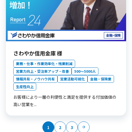
さわやか信用金庫 様
業務・仕事・作業効率化・残業削減
営業力向上・受注率アップ・改善
500〜5000人
情報共有・ノウハウ共有
営業活動可視化
金融・保険業
生産性向上
お客様により一層の利便性と満足を提供する付加価値の
高い営業を...
1
2
3