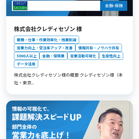
株式会社クレディセゾン 様
業務・仕事・作業効率化・残業削減
営業力向上・受注率アップ・改善
情報共有・ノウハウ共有
5000人以上
金融・保険業
営業活動可視化
生産性向上
データ活用
株式会社クレディセゾン様の概要 クレディセゾン様（本
社・東京...