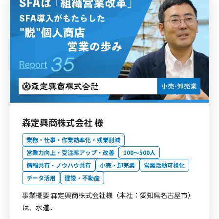
森定興商株式会社 様
業務・仕事・作業効率化・残業削減
営業力向上・受注率アップ・改善
100〜500人
情報共有・ノウハウ共有
小売・卸売業
営業活動可視化
データ活用
建設・不動産
事業概要 森定興商株式会社様（本社：愛知県名古屋市）
は、水道...