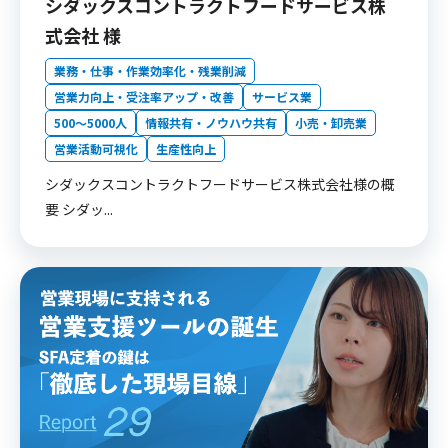
シダックスコントラクトフードサービス株
式会社 様
業務・仕事・作業効率化・残業削減
営業力向上・受注率アップ・改善
サービス業
500〜5000人
情報共有・ノウハウ共有
小売・卸売業
営業活動可視化
生産性向上
シダックスコントラクトフードサービス株式会社様の概
要 シダッ...