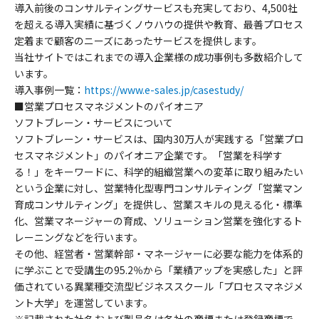
導入前後のコンサルティングサービスも充実しており、4,500社
を超える導入実績に基づくノウハウの提供や教育、最善プロセス
定着まで顧客のニーズにあったサービスを提供します。
当社サイトではこれまでの導入企業様の成功事例も多数紹介して
います。
導入事例一覧：
https://www.e-sales.jp/casestudy/
■営業プロセスマネジメントのパイオニア
ソフトブレーン・サービスについて
ソフトブレーン・サービスは、国内30万人が実践する「営業プロ
セスマネジメント」のパイオニア企業です。「営業を科学す
る！」をキーワードに、科学的組織営業への変革に取り組みたい
という企業に対し、営業特化型専門コンサルティング「営業マン
育成コンサルティング」を提供し、営業スキルの見える化・標準
化、営業マネージャーの育成、ソリューション営業を強化するト
レーニングなどを行います。
その他、経営者・営業幹部・マネージャーに必要な能力を体系的
に学ぶことで受講生の95.2％から「業績アップを実感した」と評
価されている異業種交流型ビジネススクール「プロセスマネジメ
ント大学」を運営しています。
※記載された社名および製品名は各社の商標または登録商標で