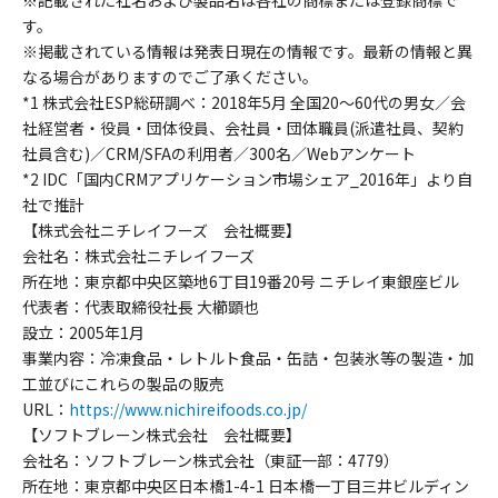
す。
※掲載されている情報は発表日現在の情報です。最新の情報と異
なる場合がありますのでご了承ください。
*1 株式会社ESP総研調べ：2018年5月 全国20～60代の男女／会
社経営者・役員・団体役員、会社員・団体職員(派遣社員、契約
社員含む)／CRM/SFAの利用者／300名／Webアンケート
*2 IDC「国内CRMアプリケーション市場シェア_2016年」より自
社で推計
【株式会社ニチレイフーズ 会社概要】
会社名：株式会社ニチレイフーズ
所在地：東京都中央区築地6丁目19番20号 ニチレイ東銀座ビル
代表者：代表取締役社長 大櫛顕也
設立：2005年1月
事業内容：冷凍食品・レトルト食品・缶詰・包装氷等の製造・加
工並びにこれらの製品の販売
URL：
https://www.nichireifoods.co.jp/
【ソフトブレーン株式会社 会社概要】
会社名：ソフトブレーン株式会社（東証一部：4779）
所在地：東京都中央区日本橋1-4-1 日本橋一丁目三井ビルディン