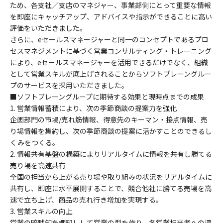
ため、各支社／支店のマネジャー、事業部側にとって重要な情報
を即座にキャッチアップ、アドバイスや指示ができることに高い
評価をいただきました。
さらに、eセールスマネージャーと同一のコンセプトであるプロ
セスマネジメントに基づく営業コンサルティング・トレーニング
により、eセールスマネージャーを活用できるだけでなく、組織
として営業スキルが底上げされることからソフトブレーングルー
プのサービスを採用いただきました。
■ソフトブレーングループに期待する効果と現時点までの成果
1. 営業情報蓄積により、次の季節商談の提案力を強化
企画部門の市場/売れ筋情報、得意先のキーマン・接点情報、売
り場情報を集約し、次の季節商談の提案に活かすことのできるし
くみをつくる。
2. 情報共有基盤の構築によりリアルタイムに情報を共有し勝てる
売り場を高速共有
全国の担当から上がる売り場や取り組みの状況をリアルタイムに
共有し、即座に水平展開することで、競合他社に勝てる売場を高
速で立ち上げ、商品の売れ行き増加を実現する。
3. 営業スキルの向上
営業の暗黙知を棚卸しして営業の型を作り、各営業担当者への浸