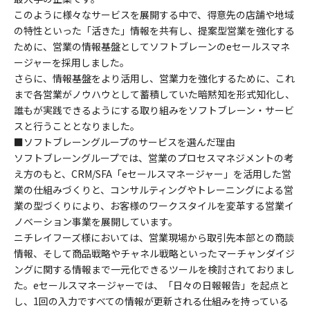
このように様々なサービスを展開する中で、得意先の店舗や地域
の特性といった「活きた」情報を共有し、提案型営業を強化する
ために、営業の情報基盤としてソフトブレーンのeセールスマネ
ージャーを採用しました。
さらに、情報基盤をより活用し、営業力を強化するために、これ
まで各営業がノウハウとして蓄積していた暗黙知を形式知化し、
誰もが実践できるようにする取り組みをソフトブレーン・サービ
スと行うこととなりました。
■ソフトブレーングループのサービスを選んだ理由
ソフトブレーングループでは、営業のプロセスマネジメントの考
え方のもと、CRM/SFA「eセールスマネージャー」を活用した営
業の仕組みづくりと、コンサルティングやトレーニングによる営
業の型づくりにより、お客様のワークスタイルを変革する営業イ
ノベーション事業を展開しています。
ニチレイフーズ様においては、営業現場から取引先本部との商談
情報、そして商品戦略やチャネル戦略といったマーチャンダイジ
ングに関する情報まで一元化できるツールを検討されておりまし
た。eセールスマネージャーでは、「日々の日報報告」を起点と
し、1回の入力ですべての情報が更新される仕組みを持っている