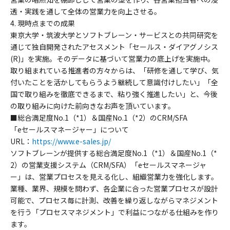
透・実践を通して全体の営業力を向上させる。
4. 現時点までの成果
東京大学・筑波大学とソフトブレーン・サービスとの共同研究を
通じて独自開発されたアセスメント「セールス・ダイアグノシス
(R)」を実施。そのデータに基づいて営業力の底上げを実施中。
取り組まれている推進者の方々からは、「研修を通して学び、気
付いたことを活かしてもらうよう継続して意識付けしたい」「全
国で取り組みを徹底できるまで、粘り強く推進したい」と、今後
の取り組みに向けた前向きなお声を頂いています。
■総合満足度No.1（*1）＆国産No.1（*2）のCRM/SFA
「eセールスマネージャー」について
URL：
https://www.e-sales.jp/
ソフトブレーンが提供する総合満足度No.1（*1）＆国産No.1（*
2）の営業支援システム（CRM/SFA）「eセールスマネージャ
ー」は、営業プロセスを見える化し、組織営業力を強化します。
業種、業界、規模を問わず、各企業に合った営業プロセスが設計
可能で、プロセス毎に計測、改善を繰り返しながらマネジメント
を行う「プロセスマネジメント」で利益につながる仕組みを作り
ます。