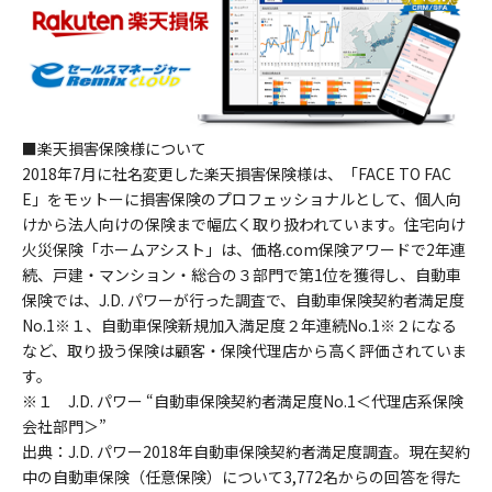
■楽天損害保険様について
2018年7月に社名変更した楽天損害保険様は、「FACE TO FAC
E」をモットーに損害保険のプロフェッショナルとして、個人向
けから法人向けの保険まで幅広く取り扱われています。住宅向け
火災保険「ホームアシスト」は、価格.com保険アワードで2年連
続、戸建・マンション・総合の３部門で第1位を獲得し、自動車
保険では、J.D. パワーが行った調査で、自動車保険契約者満足度
No.1※１、自動車保険新規加入満足度２年連続No.1※２になる
など、取り扱う保険は顧客・保険代理店から高く評価されていま
す。
※１ J.D. パワー “自動車保険契約者満足度No.1＜代理店系保険
会社部門＞”
出典：J.D. パワー2018年自動車保険契約者満足度調査。現在契約
中の自動車保険（任意保険）について3,772名からの回答を得た