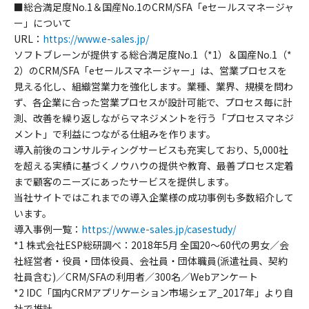
■総合満足度No.1＆国産No.1のCRM/SFA「eセールスマネージャ
ー」について
URL：
https://www.e-sales.jp/
ソフトブレーンが提供する総合満足度No.1（*1）＆国産No.1（*
2）のCRM/SFA「eセールスマネージャー」は、営業プロセスを
見える化し、組織営業力を強化します。業種、業界、規模を問わ
ず、各企業に合った営業プロセスが設計可能で、プロセス毎に計
測、改善を繰り返しながらマネジメントを行う「プロセスマネジ
メント」で利益につながる仕組みを作ります。
導入前後のコンサルティングサービスも充実しており、5,000社
を超える実績に基づくノウハウの提供や教育、最善プロセス定着
まで顧客のニーズにあったサービスを提供します。
当社サイトではこれまでの導入企業様の成功事例も多数紹介して
います。
導入事例一覧：
https://www.e-sales.jp/casestudy/
*1 株式会社ESP総研調べ：2018年5月 全国20～60代の男女／会
社経営者・役員・団体役員、会社員・団体職員(派遣社員、契約
社員含む)／CRM/SFAの利用者／300名／Webアンケート
*2 IDC「国内CRMアプリケーション市場シェア_2017年」より自
社で推計