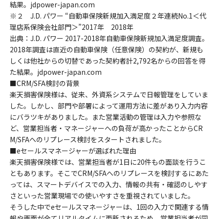
結果。jdpower-japan.com
※２ J.D. パワー “自動車保険新規加入満足度２年連続No.1＜代
理店系保険会社部門＞”2017年 2018年
出典：J.D. パワー 2017-2018年自動車保険新規加入満足度調査。
2018年調査は直近の自動車保険（任意保険）の契約が、新規も
しくは他社からの切替であった契約者計2,792名からの回答を得
た結果。jdpower-japan.com
■CRM/SFA検討の背景
楽天損害保険様は、従来、外資系システムで日報管理をしていま
した。しかし、部門や部署によって運用方法に差があり入力内容
にバラツキがありました。また営業活動の管理は入力や参照な
ど、営業担当者・マネージャーへの負荷が高かったことからCR
M/SFAへのリプレース検討をスタートされました。
■eセールスマネージャーが選ばれた理由
楽天損害保険様では、営業担当者が1日に20件もの面談を行うこ
ともあります。そこでCRM/SFAへのリプレースを検討するにあた
っては、スマートデバイスでの入力、情報の共有・確認のしやす
さといった営業現場での使いやすさを重視されていました。
そうした中でeセールスマネージャーは、1回の入力で関連する情
報や画面が全てリアルタイムに更新されるため、営業担当者が同