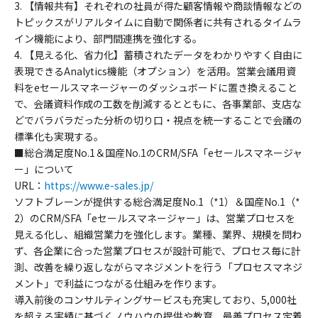
3. 【情報共有】それぞれの社員が得た顧客情報や商談情報などの
トピックスがリアルタイムに自動で関係者に共有されるタイムラ
イン機能により、部門間連携を強化する。
4. 【見える化、省力化】蓄積されたデータをわかりやすく自由に
表現できるAnalytics機能（オプション）を活用。営業会議用資
料をeセールスマネージャーのダッシュボードに置き換えること
で、会議資料作成の工数を削減するとともに、各事業部、支店な
どでバラバラだった分析の切り口・視点を統一することで会議の
標準化も実現する。
■総合満足度No.1＆国産No.1のCRM/SFA「eセールスマネージャ
ー」について
URL：
https://www.e-sales.jp/
ソフトブレーンが提供する総合満足度No.1（*1）＆国産No.1（*
2）のCRM/SFA「eセールスマネージャー」は、営業プロセスを
見える化し、組織営業力を強化します。業種、業界、規模を問わ
ず、各企業に合った営業プロセスが設計可能で、プロセス毎に計
測、改善を繰り返しながらマネジメントを行う「プロセスマネジ
メント」で利益につながる仕組みを作ります。
導入前後のコンサルティングサービスも充実しており、5,000社
を超える実績に基づくノウハウの提供や教育、最善プロセス定着