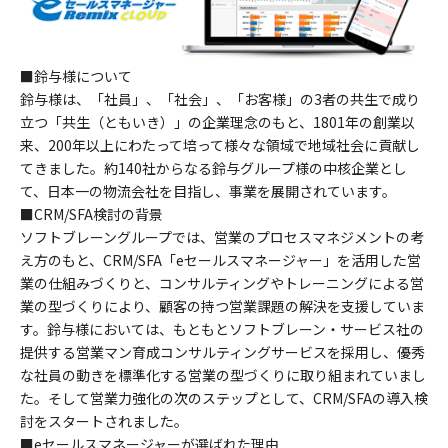
■鈴与様について
鈴与様は、「社員」、「社会」、「お客様」の3者の共生で成り
立つ「共生（ともいき）」の企業理念のもと、1801年の創業以
来、200年以上にわたって培って様々な領域で地域社会に貢献し
てきました。約140社からなる鈴与グループ様の中核企業とし
て、日本一の物流会社を目指し、事業を展開されています。
■CRM/SFA検討の背景
ソフトブレーングループでは、営業のプロセスマネジメントの考
え方のもと、CRM/SFA「eセールスマネージャー」を活用した営
業の仕組みづくりと、コンサルティングやトレーニングによる営
業の型づくりにより、顧客の持つ営業課題の解決を支援していま
す。鈴与様においては、もともとソフトブレーン・サービス社の
提供する営業マン育成コンサルティングサービスを採用し、優秀
な社員の動きを標準化する営業の型づくりに取り組まれていまし
た。そして営業力強化の次のステップとして、CRM/SFAの導入検
討をスタートされました。
■eセールスマネージャーが選ばれた理由