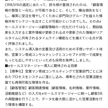
CRM/SFAの選定にあたって、鈴与様が重視されたのは、「顧客情
報の整理と一元化」が可能であること、そして、機会損失をなく
し、確実に受注を増やしてくために部門及びグループを越えた情
報共有でシナジーを出すことが可能かという点でした。その点e
セールスマネージャーは顧客情報の一元化だけではなく、商談結
果を入力すると案件情報が更新される点や更新された情報がリア
ルタイムに共有されるタイムライン機能などを備えている点が高
く評価されました。
また、システム導入後の定着及び活用のための手厚いサポート体
制、営業マン育成コンサルティングとコンセプトが同一で成果を
もっとも出しやすいといった点も採用を後押ししました。
■eセールスマネージャー導入に期待される効果
1. 【標準化】営業マン育成コンサルティングで営業部門ごとに決
めたプロセスをシステムに落とし込み、標準化された営業活動を
誰でも再現可能な環境を作る。
2. 【顧客管理】顧客関連情報（顧客情報、名刺情報、案件情報、
活動履歴など）の入力をeセールスマネージャーに統一し顧客DB
の再整備を行うことで、データを最大限に活かした営業活動を行
う環境を構築する。