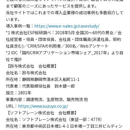
まで顧客のニーズにあったサービスを提供します。
当社サイトではこれまでの導入企業様の成功事例も多数紹介して
います。
導入事例一覧：
https://www.e-sales.jp/casestudy/
*1 株式会社ESP総研調べ：2018年5月 全国20～60代の男女／会
社経営者・役員・団体役員、会社員・団体職員(派遣社員、契約
社員含む)／CRM/SFAの利用者／300名／Webアンケート
*2 IDC「国内CRMアプリケーション市場シェア_2017年」より自
社で推計
【鈴与株式会社 会社概要】
会社名：鈴与株式会社
所在地：静岡県静岡市清水区入船町11-1
代表者：代表取締役社長 鈴木健一郎
設立：1801年
事業内容：調達物流、生産物流、販売物流 他
URL：
https://www.suzuyo.co.jp/
【ソフトブレーン株式会社 会社概要】
会社名：ソフトブレーン株式会社（東証一部：4779）
所在地：東京都中央区日本橋1-4-1 日本橋一丁目三井ビルディン