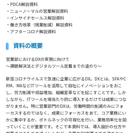
・PDCA解説資料
・ニューノーマルの営業解説資料
・インサイドセールス解説資料
・働き方改革（残業削減）解説資料
・アフターコロナ解説資料
資料の概要
営業部におけるDXの実現に向けて
〜課題解決法とデジタルツール定着までの道のり〜
新型コロナウイルスで急速に企業に広がるDX。DXとは、SFAやC
RM、MAなどITツールを活用して自社にイノベーションをおこ
し、労力削減や収益増加、組織変革などを起こすことです。しか
しながら、ITツールを場当たり的に導入するだけでは成果につな
がりません。特に営業部門のDXは、労働時間の削減のみにフォ
ーカスするのではなく、成果にフォーカスをあて、コア業務にい
かに集中するか、ボトルネックの可視化を行い、業務効率化を図
っていくことが重要です。そこで本資料では、導入設計の仕方や