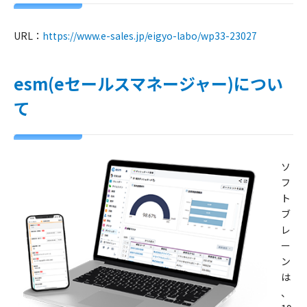
URL：
https://www.e-sales.jp/eigyo-labo/wp33-23027
esm(eセールスマネージャー)につい
て
ソ
フ
ト
ブ
レ
ー
ン
は
、