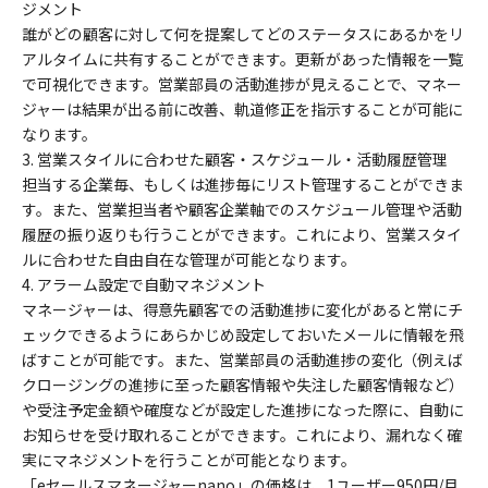
ジメント
誰がどの顧客に対して何を提案してどのステータスにあるかをリ
アルタイムに共有することができます。更新があった情報を一覧
で可視化できます。営業部員の活動進捗が見えることで、マネー
ジャーは結果が出る前に改善、軌道修正を指示することが可能に
なります。
3. 営業スタイルに合わせた顧客・スケジュール・活動履歴管理
担当する企業毎、もしくは進捗毎にリスト管理することができま
す。また、営業担当者や顧客企業軸でのスケジュール管理や活動
履歴の振り返りも行うことができます。これにより、営業スタイ
ルに合わせた自由自在な管理が可能となります。
4. アラーム設定で自動マネジメント
マネージャーは、得意先顧客での活動進捗に変化があると常にチ
ェックできるようにあらかじめ設定しておいたメールに情報を飛
ばすことが可能です。また、営業部員の活動進捗の変化（例えば
クロージングの進捗に至った顧客情報や失注した顧客情報など）
や受注予定金額や確度などが設定した進捗になった際に、自動に
お知らせを受け取れることができます。これにより、漏れなく確
実にマネジメントを行うことが可能となります。
「eセールスマネージャーnano」の価格は、1ユーザー950円/月