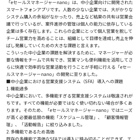
「eセールスマネージャーnano」は、中小企業向けに開発された
スマートフォンアプリです。人数の少ない企業では、大がかりな
システム購入の余裕がなかったり、売上など結果の共有は営業会
議で行っているが、案件進捗の管理は個人の能力に依存している
企業は多く存在します。これらの企業にとって個人営業を脱して
チーム営業力を高めることは、組織として目標を達成し売上を伸
ばし発展していくための大きな課題と言えます。
こういった中小企業の課題を解決するために、マネージャーが必
要な情報をチームで共有でき、営業マンも便利機能を活用してさ
らに快適で効率的な営業活動を行うことが手軽に行える「eセー
ルスマネージャーnano」の開発に至りました。
■中小企業における営業支援システム（SFA）導入への課題
1. 機能過多
中小企業において、多機能すぎる営業支援システムは敬遠されが
ちです。すべての機能が必要ではなく使い切れない場合が多くあ
ります。そのため、「eセールスマネージャーnano」ではニーズ
が高く必要最低限の機能「スケジュール管理」、「顧客情報管
理」、「活動報告」に絞り込みました。
2. 多機能であるため高価
既存の多機能で高価なSFAでは導入に踏み切ることができず、エ