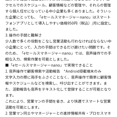
クセルでのスケジュール、顧客情報などの管理や、それらの管理
すら個人任せになっている中小企業も多くありました。そういっ
た企業にとっても、「eセールスマネージャーnano」はスマート
フォンアプリとして導入しやすい価格950円（税込）/月に設定し
ました。
3. 操作の手間と難解さ
少人数で多くの役割をこなし営業活動も行わなければならない中
小企業にとって、入力の手間はできるだけ避けたい問題です。そ
のため、「eセールスマネージャーnano」では、音声操作での手
軽な入力、検索作業を可能としました。
■「eセールスマネージャーnano」で実現できること
1. 音声操作で顧客検索や活動報告 *Android搭載端末のみ
文字入力の際に両手をふさぐことなく、音声操作で簡単に顧客情
報やスケジュールなどを検索し、呼び出すことができます。ま
た、活動報告も音声をテキスト化して登録することが可能となり
ます。
これにより、営業マンの手間を省き、より快適でスマートな営業
活動を可能とします。
2. 営業マン同士やマネージャーとの進捗情報共有・プロセスマネ