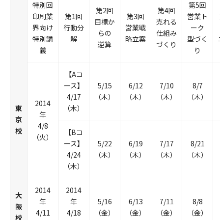
特別回
第5回
第2回
第4回
印刷業
第1回
第3回
営業ト
目標か
売れる
界向け
行動分
営業戦
ーク
らの
仕組み
特別講
解
略立案
型づく
逆算
づくり
義
り
【Aコ
ース】
5/15
6/12
7/10
8/7
4/17
（木）
（木）
（木）
（木）
2014
東
（木）
年
京
4/8
校
【Bコ
（火）
ース】
5/22
6/19
7/17
8/21
4/24
（木）
（木）
（木）
（木）
（木）
2014
2014
大
年
年
5/16
6/13
7/11
8/8
阪
4/11
4/18
（金）
（金）
（金）
（金）
校