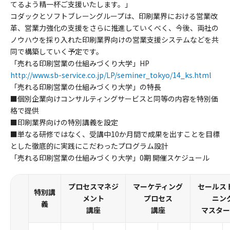
てるよう精一杯ご支援いたします。」
コダックとソフトブレーングループは、印刷業界における営業改
革、営業力強化の支援をさらに推進していくべく、今後、両社の
ノウハウを採り入れた印刷業界向けの営業支援システムなどを共
同で構築していく予定です。
「売れる印刷営業の仕組みづくり大学」HP
http://www.sb-service.co.jp/LP/seminer_tokyo/14_ks.html
「売れる印刷営業の仕組みづくり大学」の特長
■個別企業向けコンサルティングサービスと同等の内容を特別価
格で提供
■印刷業界向けの特別講義を設定
■単なる研修ではなく、受講中10か月間で成果を出すことを目標
とした徹底的に実践にこだわったプログラム設計
「売れる印刷営業の仕組みづくり大学」0期 開催スケジュール
プロセスマネジ
マーケティング
セールス
特別講
メント
プロセス
ニン
義
講座
講座
マスター