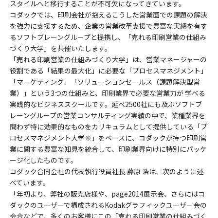
スタイルへと移行することが不可欠になってきています。
コダックでは、印刷会社が抱えるこうした営業面での課題の解決
を強力に支援するため、企業の営業改革支援で豊富な実績を有す
るソフトブレーングループと提携し、「売れる印刷営業の仕組み
づくり大学」を共催いたします。
「売れる印刷営業の仕組みづくり大学」は、営業マネージャーの
役割である「結果の最大化」に必要な「プロセスマネジメント」
「マーケティング」「ソリューションセールス（課題解決型営
業）」という3つの仕組みと、印刷業界で必要な営業力が 学べる
実践的なビジネススクールです。延べ2500社にも及ぶソフトブ
レーングループの営業コンサルティング実績の中で、業種業界を
問わず特に効果的なものをカリキュラムとして提供している「プ
ロセスマネジメント大学※」をベースに、コダックが持つ印刷営
業に関する豊富な知見を統合して、印刷業界向けに特別にパッケ
ージ化したものです。
コダック合同会社の代表執行役員社長 藤原 浩は、次のように述
べています。
「年初より、弊社の販売店様や、page2014展示会、さらにはコ
ダックのユーザーで構成されるKodakグラフィックユーザー会の
会合などで、多くのお客様にこの「売れる印刷営業の仕組みづく