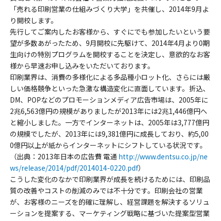
「売れる印刷営業の仕組みづくり大学」を共催し、2014年9月よ
り開校します。
先行してご案内したお客様から、すぐにでも参加したいという要
望が多数あがったため、9月開校に先駆けて、2014年4月より0期
生向けの特別プログラムを開校することを決定し、意欲的なお客
様から早速お申し込みをいただいております。
印刷業界は、消費の多様化による多品種小ロット化、さらには厳
しい価格競争といった急激な構造変化に直面しています。折込、
DM、POPなどのプロモーションメディア広告市場は、2005年に
2兆6,563億円の規模がありましたが2013年には2兆1,446億円へ
と縮小しました。一方でインターネットは、2005年は3,777億円
の規模でしたが、2013年には9,381億円に成長しており、約5,00
0億円以上が紙からインターネットにシフトしている状況です。
（出典：2013年日本の広告費 電通
http://www.dentsu.co.jp/ne
ws/release/2014/pdf/2014014-0220.pdf
）
こうした変化のなかで印刷業界が成長を続けるためには、印刷品
質の改善やコストの削減のみでは不十分です。印刷会社の営業
が、お客様のニーズを的確に理解し、経営課題を解決するソリュ
ーションを提案する、マーケティング戦略に基づいた提案型営業