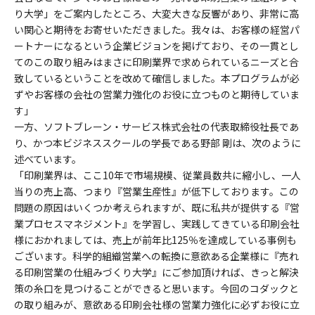
り大学」をご案内したところ、大変大きな反響があり、非常に高
い関心と期待をお寄せいただきました。我々は、お客様の経営パ
ートナーになるという企業ビジョンを掲げており、その一貫とし
てのこの取り組みはまさに印刷業界で求められているニーズと合
致しているということを改めて確信しました。本プログラムが必
ずやお客様の会社の営業力強化のお役に立つものと期待していま
す」
一方、ソフトブレーン・サービス株式会社の代表取締役社長であ
り、かつ本ビジネススクールの学長である野部 剛は、次のように
述べています。
「印刷業界は、ここ10年で市場規模、従業員数共に縮小し、一人
当りの売上高、つまり『営業生産性』が低下しております。この
問題の原因はいくつか考えられますが、既に私共が提供する『営
業プロセスマネジメント』を学習し、実践してきている印刷会社
様におかれましては、売上が前年比125％を達成している事例も
ございます。科学的組織営業への転換に意欲ある企業様に『売れ
る印刷営業の仕組みづくり大学』にご参加頂ければ、きっと解決
策の糸口を見つけることができると思います。今回のコダックと
の取り組みが、意欲ある印刷会社様の営業力強化に必ずお役に立