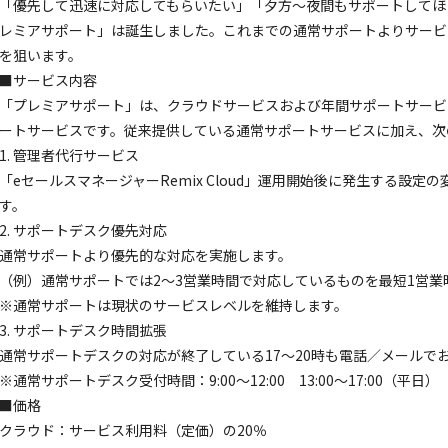
「優先して迅速に対応してもらいたい」「夕方～夜間もサポートしてほ
レミアサポート」は誕生しました。これまでの通常サポートよりサービ
を狙います。
■サービス内容
「プレミアサポート」は、クラウドサービスおよび年間サポートサービ
ートサービスです。従来提供している通常サポートサービスに加え、次
1. 管理者代行サービス
「eセールスマネージャーRemix Cloud」運用開始後に発生する設
す。
2. サポートデスク優先対応
通常サポートより優先的な対応を実施します。
（例）通常サポートでは2～3営業時間で対応しているものを最短1営業
※通常サポートは現状のサービスレベルを維持します。
3. サポートデスク時間拡張
通常サポートデスクの対応が終了している17～20時も電話／メールで
※通常サポートデスク受付時間：9:00～12:00 13:00～17:00（平日）
■価格
クラウド：サービス利用料（定価）の20％