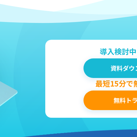
導入検討中
資料ダウ
最短15分で
無料ト