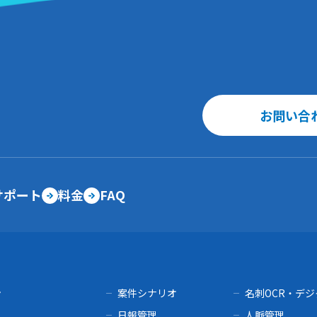
お問い合
サポート
料金
FAQ
ン
案件シナリオ
名刺OCR・デ
理
日報管理
人脈管理