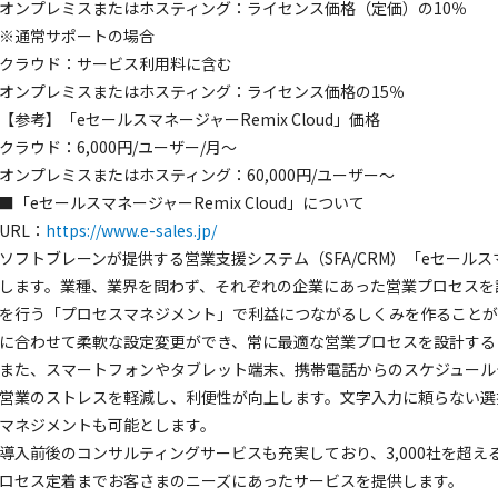
オンプレミスまたはホスティング：ライセンス価格（定価）の10％
※通常サポートの場合
クラウド：サービス利用料に含む
オンプレミスまたはホスティング：ライセンス価格の15％
【参考】「eセールスマネージャーRemix Cloud」価格
クラウド：6,000円/ユーザー/月～
オンプレミスまたはホスティング：60,000円/ユーザー～
■「eセールスマネージャーRemix Cloud」について
URL：
https://www.e-sales.jp/
ソフトブレーンが提供する営業支援システム（SFA/CRM）「eセールスマ
します。業種、業界を問わず、それぞれの企業にあった営業プロセスを
を行う「プロセスマネジメント」で利益につながるしくみを作ることが
に合わせて柔軟な設定変更ができ、常に最適な営業プロセスを設計する
また、スマートフォンやタブレット端末、携帯電話からのスケジュール
営業のストレスを軽減し、利便性が向上します。文字入力に頼らない選
マネジメントも可能とします。
導入前後のコンサルティングサービスも充実しており、3,000社を超
ロセス定着までお客さまのニーズにあったサービスを提供します。