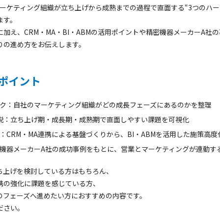
マーケティング組織が立ち上げから成熟までの過程で直面する“3つのハー
ます。
加え、CRM・MA・BI・ABMの活用ポイントや精密機器メーカーA社
りの進め方をお伝えします。
ポイント
ク：自社のマーケティング組織がどの成長フェーズにあるのかを整理
解説：立ち上げ期・成長期・成熟期で直面しやすい課題を可視化
：CRM・MA連携による基盤づくりから、BI・ABMを活用した施策高度
機器メーカーA社の成功事例をもとに、営業とマーケティングが連動す
ち上げを検討している方はもちろん、
携の強化に課題を感じている方、
のフェーズへ進めたい方におすすめの内容です。
ださい。