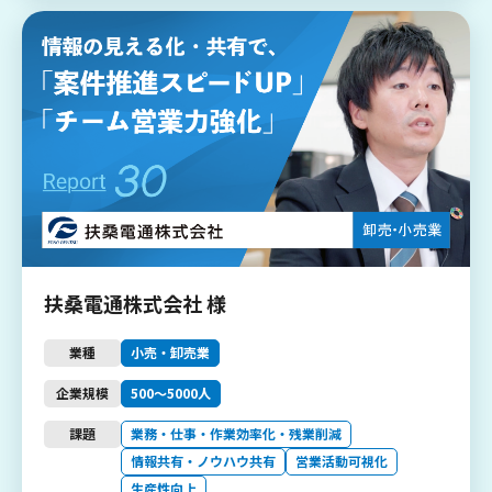
扶桑電通株式会社 様
業種
小売・卸売業
企業規模
500〜5000人
課題
業務・仕事・作業効率化・残業削減
情報共有・ノウハウ共有
営業活動可視化
生産性向上