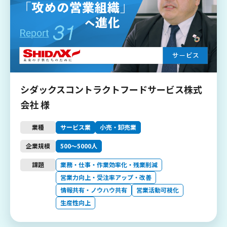
シダックスコントラクトフードサービス株式
会社 様
業種
サービス業
小売・卸売業
企業規模
500〜5000人
課題
業務・仕事・作業効率化・残業削減
営業力向上・受注率アップ・改善
情報共有・ノウハウ共有
営業活動可視化
生産性向上