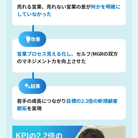
売れる営業、売れない営業の差が
何かを明確に
していなかった
改善
営業プロセス見える化し、
セルフ/MGRの
双方
のマネジメント力を向上させた
結果
若手の成長につながり
目標の2.2倍の新規顧客
開拓
を実現