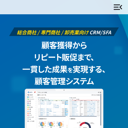
総合商社 / 専門商社 / 卸売業向け
CRM/SFA
顧客獲得から
リピート販促まで、
一貫した成果
実現する、
を
顧客管理システム