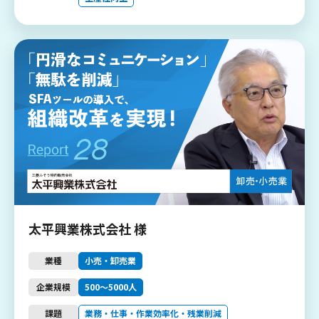
太平興業株式会社 様
業種
小売・卸売業
企業規模
500〜5000人
課題
業務・仕事・作業効率化・残業削減