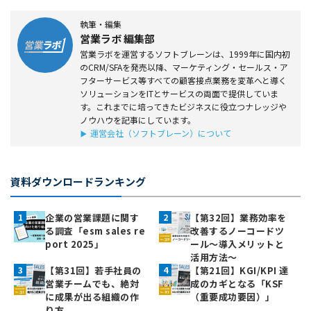
執筆・編集
営業ラボ 編集部
営業ラボを運営するソフトブレーンは、1999年に国内初
のCRM/SFAを発売以降、マーケティング・セールス・ア
フターサービス等すべての顧客接点業務を変革へと導く
ソリューションをITとサービスの両面で提供していま
す。これまでに培ってきたビジネスに役立つナレッジや
ノウハウを記事にしています。
運営会社（ソフトブレーン）について
資料ダウンロードランキング
企業の営業課題に関す
【第32回】業務効率を
る調査「esm sales re
改善するノーコードツ
port 2025」
ール～導入メリットと
活用方法～
【第31回】若手社員の
【第21回】KGI/KPI 達
営業チームでも、絶対
成のカギとなる「KSF
に成果が出る組織の作
（重要成功要因）」
り方