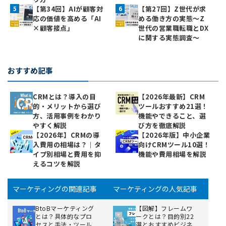
【第34回】AIが顧客対
【第27回】Z世代が求
応の価値を高める「AI
める働き方の実態〜Z
×顧客接点」
世代の営業職転職とDX
に関する実態調査〜
おすすめ記事
CRMとは？導入の目
【2026年最新】CRM
的・メリットから選び
ツールおすすめ21選！
方、活用事例をわかり
機能やできること、選
やすく解説
び方を徹底解説
【2026年】CRMの導
【2026年版】中小企業
入費用の相場は？｜タ
向けCRMツール10選！
イプ別相場と費用を抑
機能や費用相場を解説
えるコツを解説
マーケティングの関連記事
マーケティングの人気記事
BtoBマーケティング
【図解】フレームワ
とは？具体的なプロ
ークとは？目的別22
セスと手法・ツール
選とおすすめビジネ