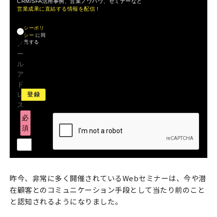
CRM/SFA活用事例、営業ノウハウ、セミナーなど
営業成果に直結する情報を配信！
プライバ
シーポリ
シー
に同
意する
メ
ー
ル
ア
ド
レ
ス
必
須
昨今、非常に多く開催されているWebセミナーは、今や潜
在顧客とのコミュニケーション手段として当たり前のこと
と認知されるようになりました。