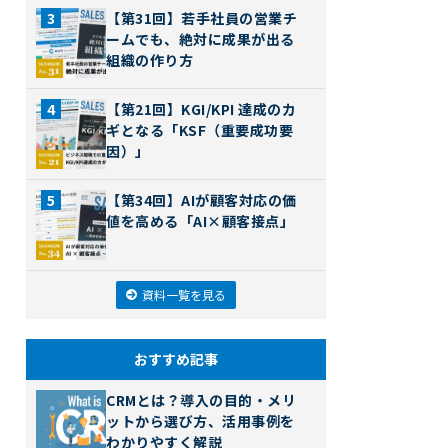
【第31回】若手社員の営業チ
ームでも、絶対に成果が出る
組織の作り方
【第21回】KGI/KPI 達成のカ
ギとなる「KSF（重要成功要
因）」
【第34回】AIが顧客対応の価
値を高める「AI×顧客接点」
資料一覧を見る
おすすめ記事
CRMとは？導入の目的・メリ
ットから選び方、活用事例を
わかりやすく解説