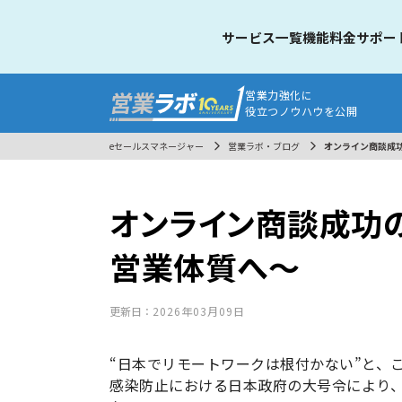
サービス一覧
機能
料金
サポー
営業力強化に
役立つノウハウを公開
eセールスマネージャー
営業ラボ・ブログ
オンライン商談成
オンライン商談成功
営業体質へ〜
更新日：
2026年03月09日
“日本でリモートワークは根付かない”と、
感染防止における日本政府の大号令により