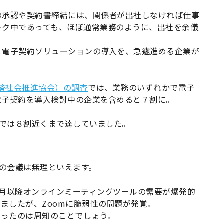
の承認や契約書締結には、関係者が出社しなければ仕事
ーク中であっても、ほぼ通常業務のように、出社を余儀
と電子契約ソリューションの導入を、急遽進める企業が
報経済社会推進協会）の調査
では、業務のいずれかで電子
電子契約を導入検討中の企業を含めると７割に。
企業では８割近くまで達していました。
での会議は無理といえます。
4月以降オンラインミーティングツールの需要が爆発的
みましたが、Zoomに脆弱性の問題が発覚。
になったのは周知のことでしょう。