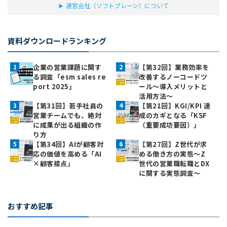
運営会社（ソフトブレーン）について
資料ダウンロードランキング
企業の営業課題に関す
【第32回】業務効率を
る調査「esm sales re
改善するノーコードツ
port 2025」
ール～導入メリットと
活用方法～
【第31回】若手社員の
【第21回】KGI/KPI 達
営業チームでも、絶対
成のカギとなる「KSF
に成果が出る組織の作
（重要成功要因）」
り方
【第34回】AIが顧客対
【第27回】Z世代が求
応の価値を高める「AI
める働き方の実態〜Z
×顧客接点」
世代の営業職転職とDX
に関する実態調査〜
おすすめ記事