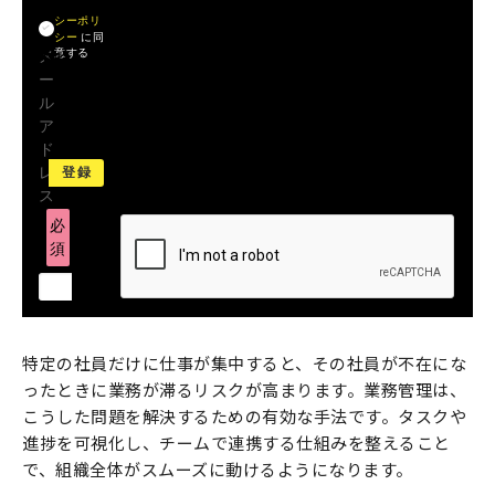
プライバ
シーポリ
シー
に同
意する
メ
ー
ル
ア
ド
レ
ス
必
須
特定の社員だけに仕事が集中すると、その社員が不在にな
ったときに業務が滞るリスクが高まります。業務管理は、
こうした問題を解決するための有効な手法です。タスクや
進捗を可視化し、チームで連携する仕組みを整えること
で、組織全体がスムーズに動けるようになります。