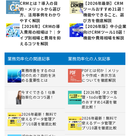
CRMとは？導入の目
【2026年最新】CRM
的・メリットから選び
ツールおすすめ21選！
方、活用事例をわかり
機能やできること、選
やすく解説
び方を徹底解説
【2026年】CRMの導
【2026年版】中小企業
入費用の相場は？｜タ
向けCRMツール10選！
イプ別相場と費用を抑
機能や費用相場を解説
えるコツを解説
業務効率化の関連記事
業務効率化の人気記事
業務改善をするのは
PDFとは何か｜メリッ
何のため？目的を決
トや作成・表示方法
める重要性とは
についてを徹底解説
今すぐできる！仕事
【2026年】タスク管
効率化のコツ5選！
理・todo管理ツール
のおすすめ14選を徹
底比較！
2026年最新！無料で
2026年最新！無料で
使えるデータ管理ア
使えるデータ管理ア
プリ10選を徹底比較
プリ10選を徹底比較
プロセスマネジメン