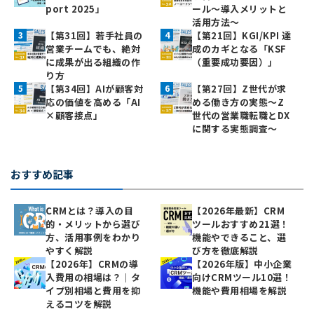
port 2025」
ール～導入メリットと
活用方法～
【第31回】若手社員の
【第21回】KGI/KPI 達
営業チームでも、絶対
成のカギとなる「KSF
に成果が出る組織の作
（重要成功要因）」
り方
【第34回】AIが顧客対
【第27回】Z世代が求
応の価値を高める「AI
める働き方の実態〜Z
×顧客接点」
世代の営業職転職とDX
に関する実態調査〜
おすすめ記事
CRMとは？導入の目
【2026年最新】CRM
的・メリットから選び
ツールおすすめ21選！
方、活用事例をわかり
機能やできること、選
やすく解説
び方を徹底解説
【2026年】CRMの導
【2026年版】中小企業
入費用の相場は？｜タ
向けCRMツール10選！
イプ別相場と費用を抑
機能や費用相場を解説
えるコツを解説