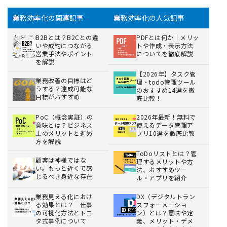
業務効率化の関連記事
業務効率化の人気記事
B2Bとは？B2Cとの違
PDFとは何か｜メリッ
いや成約につながる
トや作成・表示方法
営業手法やポイント
についてを徹底解説
を解説
【2026年】タスク管
業務改善の目標はど
理・todo管理ツール
うする？達成可能な
のおすすめ14選を徹
目標がおすすめ
底比較！
PoC（概念実証）の
2026年最新！無料で
意味とは？ビジネス
使えるデータ管理ア
上のメリットと進め
プリ10選を徹底比較
方を解説
ToDoリストとは？管
顧客は神様ではな
理するメリットや方
い。もっと近くで感
法、おすすめツー
じるべき身近な存在
ル・アプリを紹介
業務見える化におけ
DX（デジタルトラン
る効果とは？ 仕事
スフォーメーショ
の可視化方法とトヨ
ン）とは？意味や定
タ式事例について
義、メリット・デメ