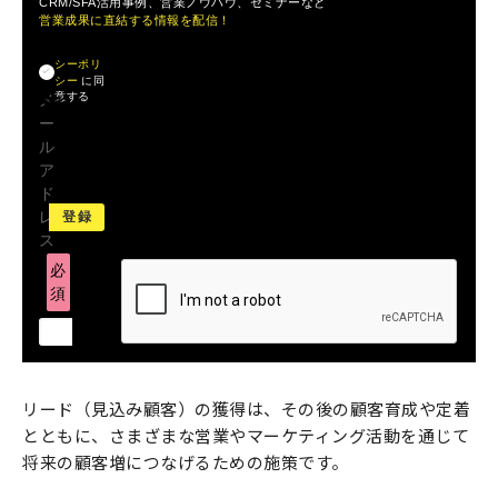
CRM/SFA活用事例、営業ノウハウ、セミナーなど
営業成果に直結する情報を配信！
プライバ
シーポリ
シー
に同
意する
メ
ー
ル
ア
ド
レ
ス
必
須
リード（見込み顧客）の獲得は、その後の顧客育成や定着
とともに、さまざまな営業やマーケティング活動を通じて
将来の顧客増につなげるための施策です。