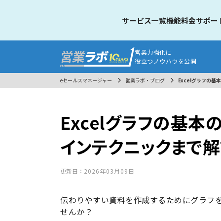
サービス一覧
機能
料金
サポー
営業力強化に
役立つノウハウを公開
eセールスマネージャー
営業ラボ・ブログ
Excelグラフの
Excelグラフの基
インテクニックまで
更新日：
2026年03月09日
伝わりやすい資料を作成するためにグラフ
せんか？