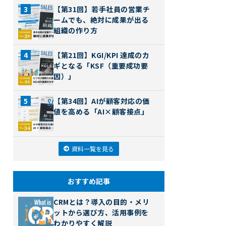
【第31回】若手社員の営業チ
ームでも、絶対に成果が出る
組織の作り方
【第21回】KGI/KPI 達成のカ
ギとなる「KSF（重要成功要
因）」
【第34回】AIが顧客対応の価
値を高める「AI×顧客接点」
資料一覧を見る
おすすめ記事
CRMとは？導入の目的・メリ
ットから選び方、活用事例を
わかりやすく解説