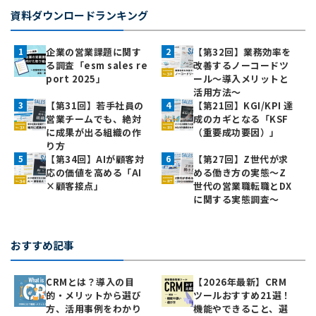
資料ダウンロードランキング
企業の営業課題に関す
【第32回】業務効率を
る調査「esm sales re
改善するノーコードツ
port 2025」
ール～導入メリットと
活用方法～
【第31回】若手社員の
【第21回】KGI/KPI 達
営業チームでも、絶対
成のカギとなる「KSF
に成果が出る組織の作
（重要成功要因）」
り方
【第34回】AIが顧客対
【第27回】Z世代が求
応の価値を高める「AI
める働き方の実態〜Z
×顧客接点」
世代の営業職転職とDX
に関する実態調査〜
おすすめ記事
CRMとは？導入の目
【2026年最新】CRM
的・メリットから選び
ツールおすすめ21選！
方、活用事例をわかり
機能やできること、選