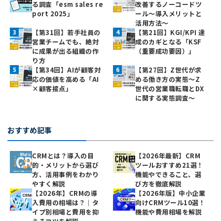
る調査「esm sales re
改善するノーコードツ
port 2025」
ール～導入メリットと
活用方法～
【第31回】若手社員の
【第21回】KGI/KPI 達
営業チームでも、絶対
成のカギとなる「KSF
に成果が出る組織の作
（重要成功要因）」
り方
【第34回】AIが顧客対
【第27回】Z世代が求
応の価値を高める「AI
める働き方の実態〜Z
×顧客接点」
世代の営業職転職とDX
に関する実態調査〜
おすすめ記事
CRMとは？導入の目
【2026年最新】CRM
的・メリットから選び
ツールおすすめ21選！
方、活用事例をわかり
機能やできること、選
やすく解説
び方を徹底解説
【2026年】CRMの導
【2026年版】中小企業
入費用の相場は？｜タ
向けCRMツール10選！
イプ別相場と費用を抑
機能や費用相場を解説