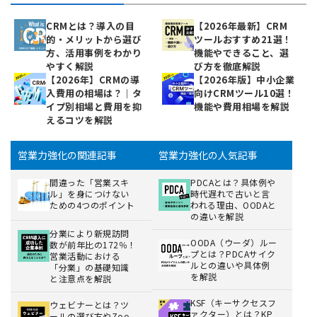
CRMとは？導入の目
【2026年最新】CRM
的・メリットから選び
ツールおすすめ21選！
方、活用事例をわかり
機能やできること、選
やすく解説
び方を徹底解説
【2026年】CRMの導
【2026年版】中小企業
入費用の相場は？｜タ
向けCRMツール10選！
イプ別相場と費用を抑
機能や費用相場を解説
えるコツを解説
営業力強化の関連記事
営業力強化の人気記事
間違った「営業スキ
PDCAとは？具体例や
ル」を身につけない
時代遅れで古いと言
ための4つのポイント
われる理由、OODAと
の違いを解説
分業により新規訪問
OODA（ウーダ）ルー
数が前年比の172％！
プとは？PDCAサイク
営業活動における
ルとの違いや具体例
「分業」の基礎知識
を解説
と注意点を解説
KSF（キーサクセスフ
ウェビナーとは？ツ
ァクター）とは？KP
ールの選び方やZoo