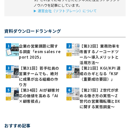
ノウハウを記事にしています。
運営会社（ソフトブレーン）について
資料ダウンロードランキング
企業の営業課題に関す
【第32回】業務効率を
る調査「esm sales re
改善するノーコードツ
port 2025」
ール～導入メリットと
活用方法～
【第31回】若手社員の
【第21回】KGI/KPI 達
営業チームでも、絶対
成のカギとなる「KSF
に成果が出る組織の作
（重要成功要因）」
り方
【第34回】AIが顧客対
【第27回】Z世代が求
応の価値を高める「AI
める働き方の実態〜Z
×顧客接点」
世代の営業職転職とDX
に関する実態調査〜
おすすめ記事