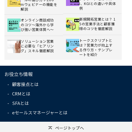
I、KGIとの違いや具体
mウェビナーの機能を
例
解説
新規開拓営業とは？ 1
オンライン商談成功
5の営業手法と顧客獲
のコツ〜海外から学
得のコツを徹底解説
び強い営業体質へ〜
トークスクリプトと
ソリューション営業
は？営業力が向上す
に必要な「ヒアリン
る作り方・テンプレ
グ」スキル徹底解説
ートを紹介
お役立ち情報
顧客接点とは
CRMとは
SFAとは
eセールスマネージャーとは
ページトップへ