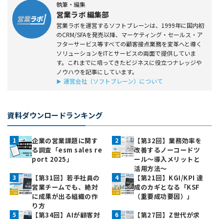
執筆・編集
営業ラボ 編集部
営業ラボを運営するソフトブレーンは、1999年に国内初
のCRM/SFAを発売以降、マーケティング・セールス・ア
フターサービス等すべての顧客接点業務を変革へと導く
ソリューションをITとサービスの両面で提供していま
す。これまでに培ってきたビジネスに役立つナレッジや
ノウハウを記事にしています。
運営会社（ソフトブレーン）について
資料ダウンロードランキング
企業の営業課題に関す
【第32回】業務効率を
る調査「esm sales re
改善するノーコードツ
port 2025」
ール～導入メリットと
活用方法～
【第31回】若手社員の
【第21回】KGI/KPI 達
営業チームでも、絶対
成のカギとなる「KSF
に成果が出る組織の作
（重要成功要因）」
り方
【第34回】AIが顧客対
【第27回】Z世代が求