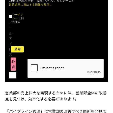
CRM/SFA活用事例、営業ノウハウ、セミナーなど
営業成果に直結する情報を配信！
プライバ
シーポリ
シー
に同
意する
メ
ー
ル
ア
ド
レ
ス
必
須
営業部の売上拡大を実現するためには、営業部全体の改善
点を見つけ、効率化する必要があります。
「パイプライン管理」は営業部の改善すべき箇所を発見で