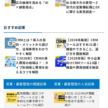
応の価値を高める「AI
める働き方の実態〜Z
×顧客接点」
世代の営業職転職とDX
に関する実態調査〜
おすすめ記事
CRMとは？導入の目
【2026年最新】CRM
的・メリットから選び
ツールおすすめ21選！
方、活用事例をわかり
機能やできること、選
やすく解説
び方を徹底解説
【2026年】CRMの導
【2026年版】中小企業
入費用の相場は？｜タ
向けCRMツール10選！
イプ別相場と費用を抑
機能や費用相場を解説
えるコツを解説
営業・顧客管理の関連記事
営業・顧客管理の人気記事
販売戦略に役立つテ
EXCEL VLOOKUP関数
ンプレートとは｜具
の使い方｜エラーの
体的な立案手順やフ
対処法や活用シーンを
レームワークも紹介
紹介