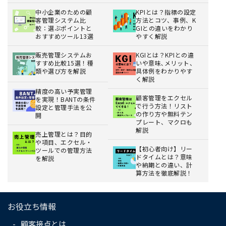
中小企業のための顧
KPIとは？指標の設定
客管理システム比
方法とコツ、事例、K
較：選ぶポイントと
GIとの違いをわかり
おすすめツール13選
やすく解説
販売管理システムお
KGIとは？KPIとの違
すすめ比較15選！種
いや意味､メリット、
類や選び方を解説
具体例をわかりやす
く解説
精度の高い予実管理
顧客管理をエクセル
を実現！BANTの条件
で行う方法！リスト
設定と管理手法を公
の作り方や無料テン
開
プレート、マクロも
解説
売上管理とは？目的
や項目、エクセル・
【初心者向け】リー
ツールでの管理方法
ドタイムとは？意味
を解説
や納期との違い、計
算方法を徹底解説！
お役立ち情報
顧客接点とは