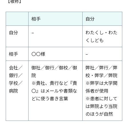
【敬称】
相手
自分
自分
–
わたくし・わた
くしども
相手
〇〇様
–
会社／
御社／御行／御校／御
弊社／弊行／弊
銀行／
院
校・弊学／弊院
学校／
※貴社、貴行など『貴
※弊学は大学関
病院
〇』はメールや書類な
係者が使用
どに使う書き言葉
※患者に対して
は弊院より当院
のほうが自然