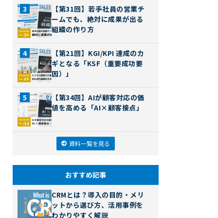
【第31回】若手社員の営業チ
ームでも、絶対に成果が出る
組織の作り方
【第21回】KGI/KPI 達成のカ
ギとなる「KSF（重要成功要
因）」
【第34回】AIが顧客対応の価
値を高める「AI×顧客接点」
資料一覧を見る
おすすめ記事
CRMとは？導入の目的・メリ
ットから選び方、活用事例を
わかりやすく解説