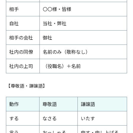
相手
〇〇様・皆様
自社
当社・弊社
相手の会社
御社
社内の同僚
名前のみ（敬称なし）
社内の上司
（役職名）＋名前
【尊敬語・謙譲語】
動作
尊敬語
謙譲語
する
なさる
いたす
言う
おっしゃる
申す・申し上げる