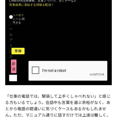
CRM/SFA活用事例、営業ノウハウ、セミナーなど
営業成果に直結する情報を配信！
プライバ
シーポリ
シー
に同
意する
メ
ー
ル
ア
ド
レ
ス
必
須
「仕事の電話では、緊張して上手くしゃべれない」と感じ
る方もいるでしょう。会話中も言葉を選ぶ余裕がなく、あ
とから敬語の間違いに気づくケースもあるかもしれませ
ん。ただ、マニュアル通りに話すだけでは上達は難しく、