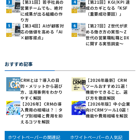
【第31回】若手社員の
【第21回】KGI/KPI 達
営業チームでも、絶対
成のカギとなる「KSF
に成果が出る組織の作
（重要成功要因）」
り方
【第34回】AIが顧客対
【第27回】Z世代が求
応の価値を高める「AI
める働き方の実態〜Z
×顧客接点」
世代の営業職転職とDX
に関する実態調査〜
おすすめ記事
CRMとは？導入の目
【2026年最新】CRM
的・メリットから選び
ツールおすすめ21選！
方、活用事例をわかり
機能やできること、選
やすく解説
び方を徹底解説
【2026年】CRMの導
【2026年版】中小企業
入費用の相場は？｜タ
向けCRMツール10選！
イプ別相場と費用を抑
機能や費用相場を解説
えるコツを解説
ホワイトペーパーの関連記
ホワイトペーパーの人気記