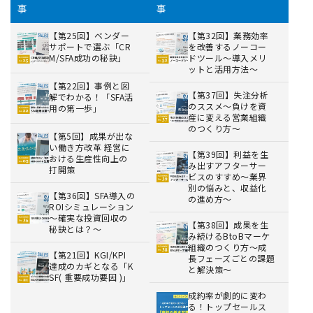
事
事
【第25回】ベンダー
【第32回】業務効率
サポートで選ぶ「CR
を改善するノーコー
M/SFA成功の秘訣」
ドツール～導入メリ
ットと活用方法～
【第22回】事例と図
【第37回】失注分析
解でわかる！「SFA活
のススメ～負けを資
用の第一歩」
産に変える営業組織
のつくり方～
【第5回】成果が出な
い働き方改革 経営に
【第39回】利益を生
おける生産性向上の
み出すアフターサー
打開策
ビスのすすめ～業界
別の悩みと、収益化
【第36回】SFA導入の
の進め方～
ROIシミュレーション
～確実な投資回収の
【第38回】成果を生
秘訣とは？～
み続けるBtoBマーケ
組織のつくり方～成
【第21回】KGI/KPI
長フェーズごとの課題
達成のカギとなる「K
と解決策～
SF( 重要成功要因 )」
成約率が劇的に変わ
る！トップセールス