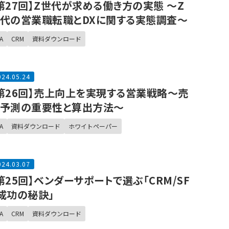
第27回】Z世代が求める働き方の実態 〜Z
代の営業職転職とDXに関する実態調査〜
A
CRM
資料ダウンロード
024.05.24
第26回】売上向上を実現する営業戦略～売
予測の重要性と算出方法～
A
資料ダウンロード
ホワイトペーパー
024.03.07
第25回】ベンダーサポートで選ぶ「CRM/SF
成功の秘訣」
A
CRM
資料ダウンロード