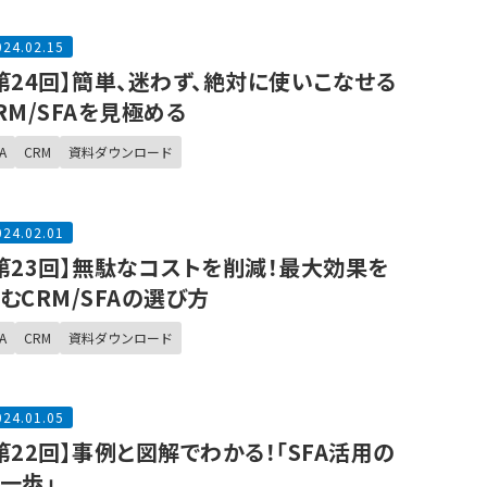
024.02.15
第24回】簡単、迷わず、絶対に使いこなせる
RM/SFAを見極める
A
CRM
資料ダウンロード
024.02.01
第23回】無駄なコストを削減！最大効果を
むCRM/SFAの選び方
A
CRM
資料ダウンロード
024.01.05
第22回】事例と図解でわかる！「SFA活用の
一歩」