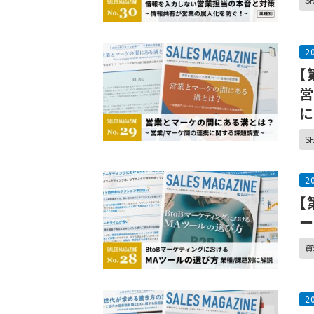
2
【
営
に
SF
2
【
ー
資
2