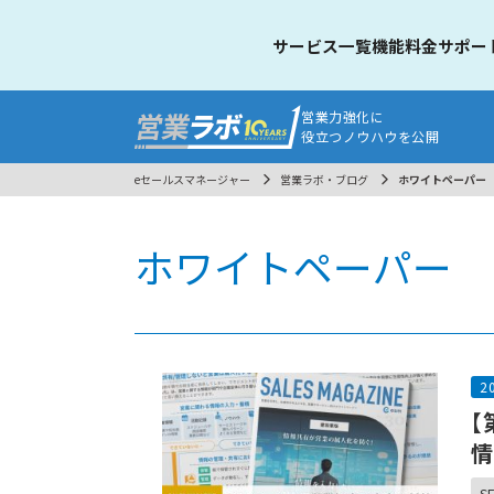
サービス一覧
機能
料金
サポー
営業力強化に
役立つノウハウを公開
eセールスマネージャー
営業ラボ・ブログ
ホワイトペーパー
ホワイトペーパー
2
【
情
SF