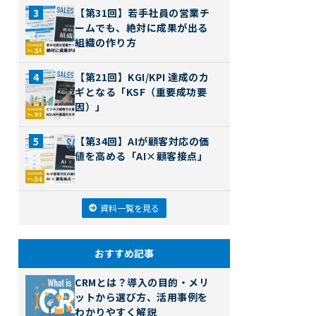
【第31回】若手社員の営業チ
ームでも、絶対に成果が出る
組織の作り方
【第21回】KGI/KPI 達成のカ
ギとなる「KSF（重要成功要
因）」
【第34回】AIが顧客対応の価
値を高める「AI×顧客接点」
資料一覧を見る
おすすめ記事
CRMとは？導入の目的・メリ
ットから選び方、活用事例を
わかりやすく解説