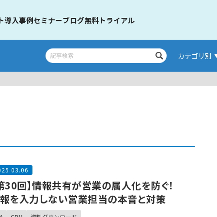
ト
導入事例
セミナー
ブログ
無料トライアル
カテゴリ別
025.03.06
第30回】情報共有が営業の属人化を防ぐ！
報を入力しない営業担当の本音と対策
A
CRM
資料ダウンロード