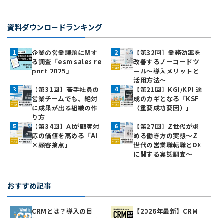
資料ダウンロードランキング
企業の営業課題に関す
【第32回】業務効率を
る調査「esm sales re
改善するノーコードツ
port 2025」
ール～導入メリットと
活用方法～
【第31回】若手社員の
【第21回】KGI/KPI 達
営業チームでも、絶対
成のカギとなる「KSF
に成果が出る組織の作
（重要成功要因）」
り方
【第34回】AIが顧客対
【第27回】Z世代が求
応の価値を高める「AI
める働き方の実態〜Z
×顧客接点」
世代の営業職転職とDX
に関する実態調査〜
おすすめ記事
CRMとは？導入の目
【2026年最新】CRM