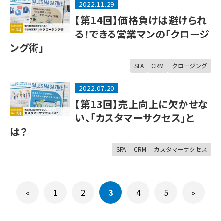
2022.11.29
【第14回】価格負けは避けられ
る！できる営業マンの「クロージ
ング術」
SFA
CRM
クロージング
2022.07.20
【第13回】売上向上に欠かせな
い、「カスタマーサクセス」と
は？
SFA
CRM
カスタマーサクセス
«
1
2
3
4
5
»