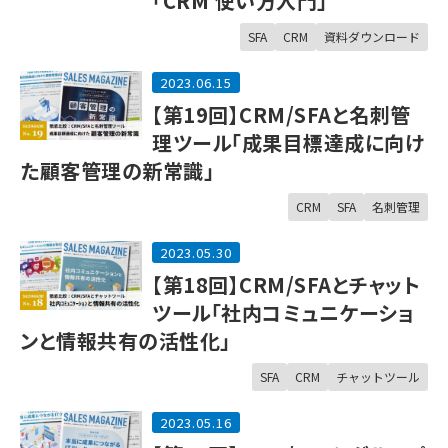
「CRM 使い方入門」
SFA
CRM
資料ダウンロード
2023.06.15
【第19回】CRM/SFAと名刺管
理ツール「成果目標達成に向け
た顧客管理の新常識」
CRM
SFA
名刺管理
2023.05.30
【第18回】CRM/SFAとチャット
ツール「社内コミュニケーショ
ンと情報共有の活性化」
SFA
CRM
チャットツール
2023.05.16