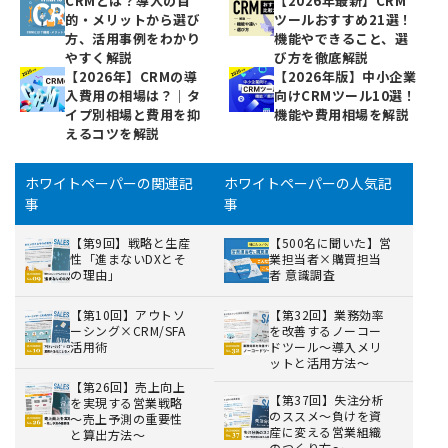
CRMとは？導入の目
【2026年最新】CRM
的・メリットから選び
ツールおすすめ21選！
方、活用事例をわかり
機能やできること、選
やすく解説
び方を徹底解説
【2026年】CRMの導
【2026年版】中小企業
入費用の相場は？｜タ
向けCRMツール10選！
イプ別相場と費用を抑
機能や費用相場を解説
えるコツを解説
ホワイトペーパーの関連記
ホワイトペーパーの人気記
事
事
【第9回】戦略と生産
【500名に聞いた】営
性「進まないDXとそ
業担当者×購買担当
の理由」
者 意識調査
【第10回】アウトソ
【第32回】業務効率
ーシング×CRM/SFA
を改善するノーコー
活用術
ドツール～導入メリ
ットと活用方法～
【第26回】売上向上
【第37回】失注分析
を実現する営業戦略
のススメ～負けを資
～売上予測の重要性
産に変える営業組織
と算出方法～
のつくり方～