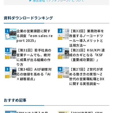
運営会社（ソフトブレーン）について
資料ダウンロードランキング
企業の営業課題に関す
【第32回】業務効率を
る調査「esm sales re
改善するノーコードツ
port 2025」
ール～導入メリットと
活用方法～
【第31回】若手社員の
【第21回】KGI/KPI 達
営業チームでも、絶対
成のカギとなる「KSF
に成果が出る組織の作
（重要成功要因）」
り方
【第34回】AIが顧客対
【第27回】Z世代が求
応の価値を高める「AI
める働き方の実態〜Z
×顧客接点」
世代の営業職転職とDX
に関する実態調査〜
おすすめ記事