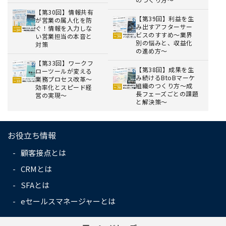
【第30回】情報共有
【第39回】利益を生
が営業の属人化を防
み出すアフターサー
ぐ！情報を入力しな
ビスのすすめ～業界
い営業担当の本音と
別の悩みと、収益化
対策
の進め方～
【第33回】ワークフ
【第38回】成果を生
ローツールが変える
み続けるBtoBマーケ
業務プロセス改革～
組織のつくり方～成
効率化とスピード経
長フェーズごとの課題
営の実現～
と解決策～
お役立ち情報
顧客接点とは
CRMとは
SFAとは
eセールスマネージャーとは