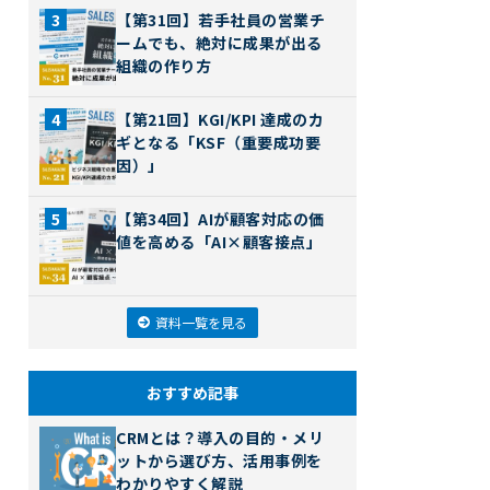
【第31回】若手社員の営業チ
ームでも、絶対に成果が出る
組織の作り方
【第21回】KGI/KPI 達成のカ
ギとなる「KSF（重要成功要
因）」
【第34回】AIが顧客対応の価
値を高める「AI×顧客接点」
資料一覧を見る
おすすめ記事
CRMとは？導入の目的・メリ
ットから選び方、活用事例を
わかりやすく解説