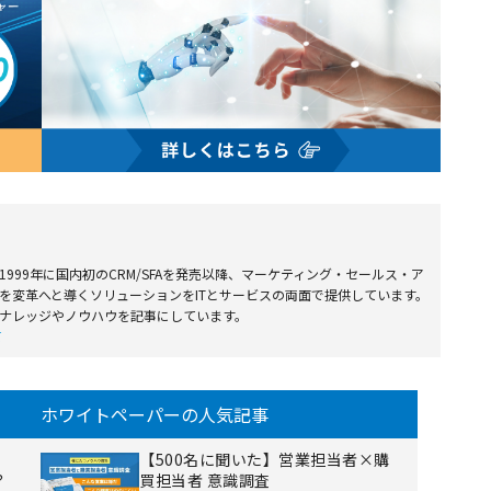
999年に国内初のCRM/SFAを発売以降、マーケティング・セールス・ア
を変革へと導くソリューションをITとサービスの両面で提供しています。
ナレッジやノウハウを記事にしています。
て
ホワイトペーパーの人気記事
【500名に聞いた】営業担当者×購
？
買担当者 意識調査