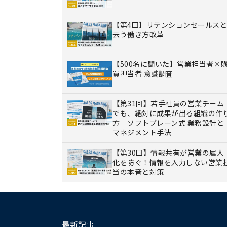
【第4回】リテンションセールスと
云う働き方改革
【500名に聞いた】営業担当者×
買担当者 意識調査
【第31回】若手社員の営業チーム
でも、絶対に成果が出る組織の作
方 ソフトブレーン式 業務設計と
マネジメント手法
【第30回】情報共有が営業の属人
化を防ぐ！情報を入力しない営業
当の本音と対策
最新記事