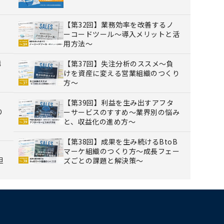
【第32回】業務効率を改善するノ
ーコードツール～導入メリットと活
用方法～
購
【第37回】失注分析のススメ～負
けを資産に変える営業組織のつくり
方～
【第39回】利益を生み出すアフタ
り
ーサービスのすすめ～業界別の悩み
と、収益化の進め方～
【第38回】成果を生み続けるBtoB
マーケ組織のつくり方～成長フェー
担
ズごとの課題と解決策～