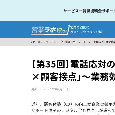
サービス一覧
機能
料金
サポー
営業力強化に
役立つノウハウを公開
eセールスマネージャー
営業ラボ・ブログ
【第35回】電話応
【第35回】電話応対
×顧客接点」～業務
更新日：
2026年06月09日
近年、顧客体験（CX）の向上が企業の競争
サポート体制のデジタル化と見直しが進ん