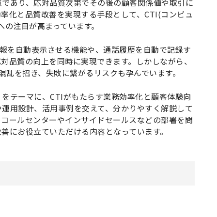
点であり、応対品質次第でその後の顧客関係値や取引に
率化と品質改善を実現する手段として、CTI(コンピュ
への注目が高まっています。
情報を自動表示させる機能や、通話履歴を自動で記録す
応対品質の向上を同時に実現できます。しかしながら、
の混乱を招き、失敗に繋がるリスクも孕んでいます。
をテーマに、CTIがもたらす業務効率化と顧客体験向
や運用設計、活用事例を交えて、分かりやすく解説して
、コールセンターやインサイドセールスなどの部署を問
改善にお役立ていただける内容となっています。