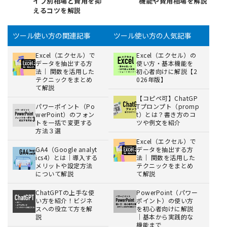
イプ別相場と費用を抑
機能や費用相場を解説
えるコツを解説
ツール使い方の関連記事
ツール使い方の人気記事
Excel（エクセル）で
Excel（エクセル）の
データを抽出する方
使い方・基本機能を
法｜ 関数を活用した
初心者向けに解説【2
テクニックをまとめ
026年版】
て解説
【コピペ可】ChatGP
パワーポイント（Po
Tプロンプト（promp
werPoint）のフォン
t）とは？書き方のコ
トを一括で変更する
ツや例文を紹介
方法３選
Excel（エクセル）で
GA4（Google analyt
データを抽出する方
ics4）とは｜導入する
法｜ 関数を活用した
メリットや設定方法
テクニックをまとめ
について解説
て解説
ChatGPTの上手な使
PowerPoint（パワー
い方を紹介！ビジネ
ポイント）の使い方
スへの役立て方を解
を初心者向けに解説
説
｜基本から実践的な
機能まで