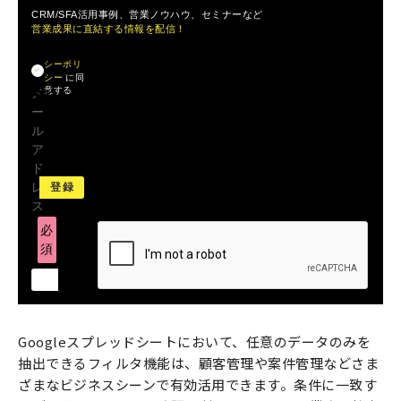
CRM/SFA活用事例、営業ノウハウ、セミナーなど
営業成果に直結する情報を配信！
プライバ
シーポリ
シー
に同
意する
メ
ー
ル
ア
ド
レ
ス
必
須
Googleスプレッドシートにおいて、任意のデータのみを
抽出できるフィルタ機能は、顧客管理や案件管理などさま
ざまなビジネスシーンで有効活用できます。条件に一致す