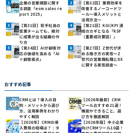
企業の営業課題に関す
【第32回】業務効率を
る調査「esm sales re
改善するノーコードツ
port 2025」
ール～導入メリットと
活用方法～
【第31回】若手社員の
【第21回】KGI/KPI 達
営業チームでも、絶対
成のカギとなる「KSF
に成果が出る組織の作
（重要成功要因）」
り方
【第34回】AIが顧客対
【第27回】Z世代が求
応の価値を高める「AI
める働き方の実態〜Z
×顧客接点」
世代の営業職転職とDX
に関する実態調査〜
おすすめ記事
CRMとは？導入の目
【2026年最新】CRM
的・メリットから選び
ツールおすすめ21選！
方、活用事例をわかり
機能やできること、選
やすく解説
び方を徹底解説
【2026年】CRMの導
【2026年版】中小企業
入費用の相場は？｜タ
向けCRMツール10選！