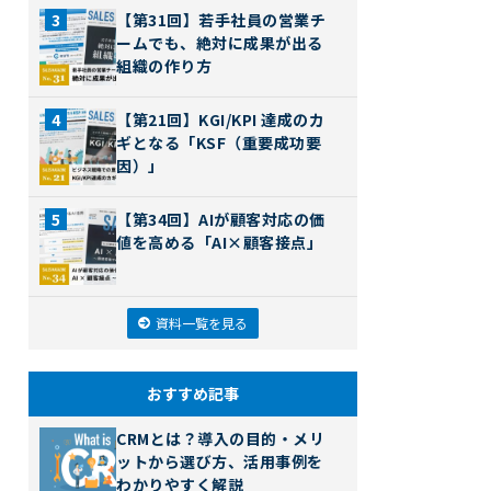
【第31回】若手社員の営業チ
ームでも、絶対に成果が出る
組織の作り方
【第21回】KGI/KPI 達成のカ
ギとなる「KSF（重要成功要
因）」
【第34回】AIが顧客対応の価
値を高める「AI×顧客接点」
資料一覧を見る
おすすめ記事
CRMとは？導入の目的・メリ
ットから選び方、活用事例を
わかりやすく解説