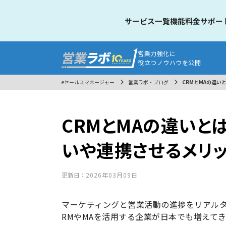
サービス一覧
機能
料金
サポー
営業力強化に
役立つノウハウを公開
eセールスマネージャー
営業ラボ・ブログ
CRMとMAの違い
CRMとMAの違いと
いや連携させるメリ
更新日：
2026年03月09日
マーケティングと営業活動の進捗をリアルタ
RMやMAを活用する企業が日本でも増えて