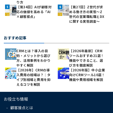
り方
【第34回】AIが顧客対
【第27回】Z世代が求
応の価値を高める「AI
める働き方の実態〜Z
×顧客接点」
世代の営業職転職とDX
に関する実態調査〜
おすすめ記事
CRMとは？導入の目
【2026年最新】CRM
的・メリットから選び
ツールおすすめ21選！
方、活用事例をわかり
機能やできること、選
やすく解説
び方を徹底解説
【2026年】CRMの導
【2026年版】中小企業
入費用の相場は？｜タ
向けCRMツール10選！
イプ別相場と費用を抑
機能や費用相場を解説
えるコツを解説
お役立ち情報
顧客接点とは